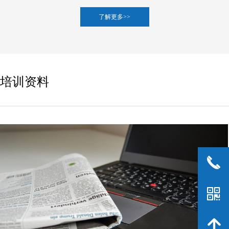
了解更多>>
培训资料
끅
낃
녕