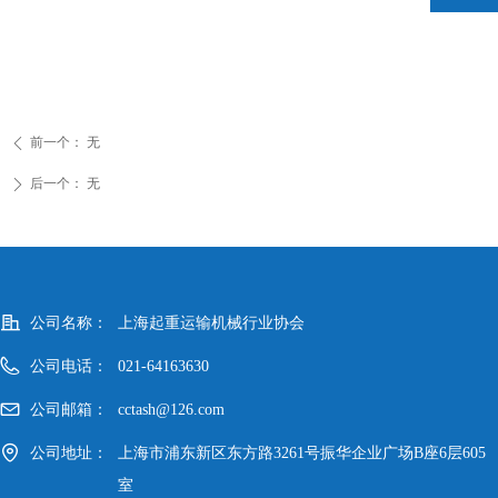
前一个：
无
ꄴ
后一个：
无
ꄲ
公司名称：
上海起重运输机械行业协会
公司电话：
021-64163630
公司邮箱：
cctash@126.com
公司地址：
上海市浦东新区东方路3261号振华企业广场B座6层605
室