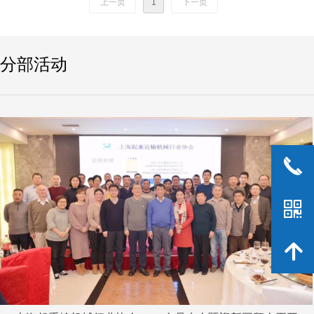
上一页
1
下一页
分部活动
끅
낃
녕