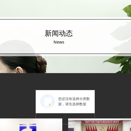
新闻动态
News
您还没有选择分类数
据，请先选择数据