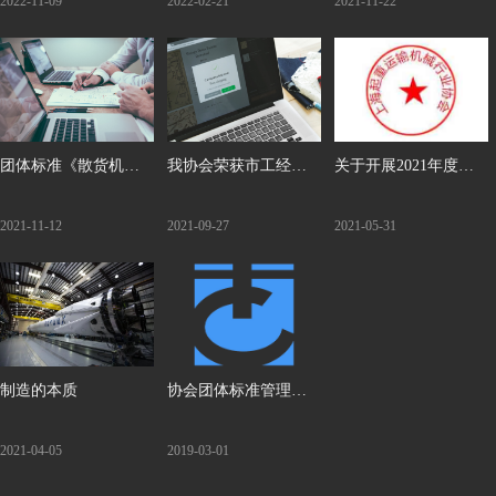
2022-11-09
2022-02-21
2021-11-22
赴舟山鼠浪湖码头公
件》团体标准的公告
司考察交流
团体标准《散货机械
我协会荣获市工经联
关于开展2021年度学
抓斗的大修与报废条
先进协会、先进工作
术论文征集活动的通
2021-11-12
2021-09-27
2021-05-31
件》（送审稿）专家
者称号
知
审查会召开
制造的本质
协会团体标准管理办
法发布
2021-04-05
2019-03-01